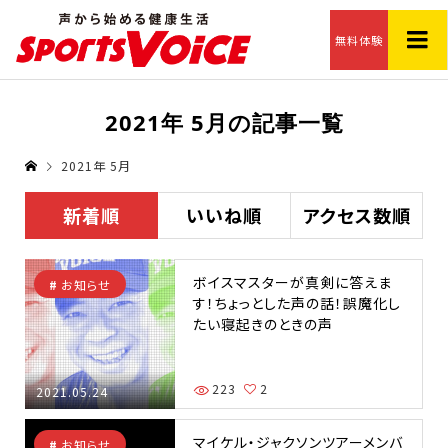
無料体験
2021年 5月の記事一覧
2021年 5月
新着順
いいね順
アクセス数順
ボイスマスターが真剣に答えま
お知らせ
す！ちょっとした声の話！誤魔化し
たい寝起きのときの声
223
2
2021.05.24
マイケル・ジャクソンツアーメンバ
お知らせ