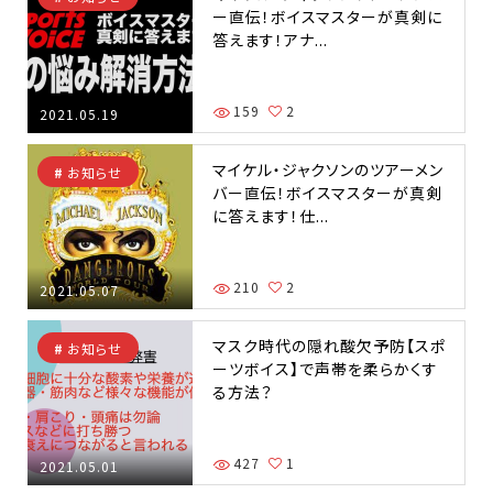
ー直伝！ボイスマスターが真剣に
答えます！アナ...
159
2
2021.05.19
マイケル・ジャクソンのツアーメン
お知らせ
バー直伝！ボイスマスターが真剣
に答えます！仕...
210
2
2021.05.07
マスク時代の隠れ酸欠予防【スポ
お知らせ
ーツボイス】で声帯を柔らかくす
る方法？
427
1
2021.05.01