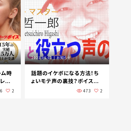
2021.06.01
お知らせ
ーム時
話題のイケボになる方法！ち
...
ょいモテ声の裏技？ボイス...
56
2
473
2