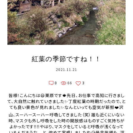
紅葉の季節ですね！！
2021.11.21
0
66
3
皆様！こんにちは😃栗原です🍁先日、お仕事で高知に行きまし
て、大自然に触れていきました✨丁度紅葉の時期だったので、と
ても良い景色が見れました✨なんといっても空気が新鮮❤️沢
山、スーハースーハー呼吸してきました（笑）誰も近くにいない
時、マスクも外し呼吸をした時の開放感はものすごく気持ちが
よかったです‼️‼️やはり、マスクをしていると呼吸が浅くなって
いるんだろうな、、と、改めて実感しましたね🥲是非皆様も、深