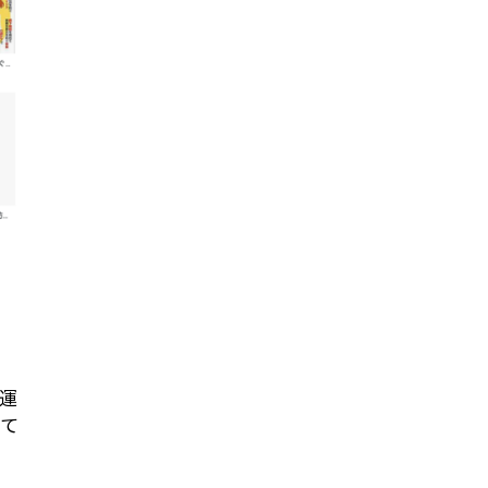
の運
くて