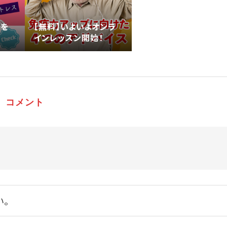
会を
【無料】​いよいよオンラ
インレッスン開始！
コメント
い。